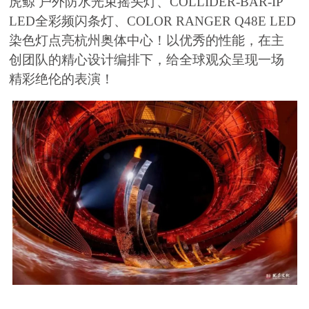
虎鲸 户外防水光束摇头灯、COLLIDER-BAR-IP
LED全彩频闪条灯、COLOR RANGER Q48E LED
染色灯点亮杭州奥体中心！以优秀的性能，在主
创团队的精心设计编排下，给全球观众呈现一场
精彩绝伦的表演！