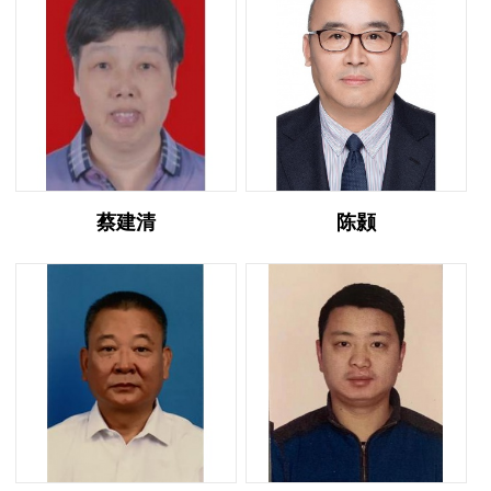
蔡建清
陈颢