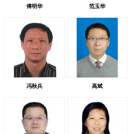
傅明华
范玉华
冯秋兵
高斌