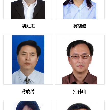
胡勋志
冀晓健
蒋晓芳
江伟山