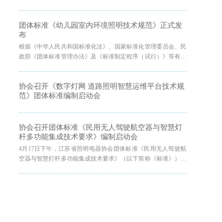
位于南京的龙腾照明集团股份有限公司研发总部成功召开。
团体标准《幼儿园室内环境照明技术规范》正式发
布
根据《中华人民共和国标准化法》、国家标准化管理委员会、民
政部《团体标准管理办法》及《标准制定程序（试行）》等有关
规定，团体标准《幼儿园室内环境照明技术规范》经立项、起
草、征求意见、技术审查等标准编制流程，于2022年12月30日正
协会召开《数字灯网 道路照明智慧运维平台技术规
式发布，自2023年1月15日实施。
范》团体标准编制启动会
协会召开团体标准《民用无人驾驶航空器与智慧灯
杆多功能集成技术要求》编制启动会
4月17日下午，江苏省照明电器协会团体标准《民用无人驾驶航
空器与智慧灯杆多功能集成技术要求》（以下简称《标准》）编
制启动会在位于无锡市的无锡照明股份有限公司成功召开。