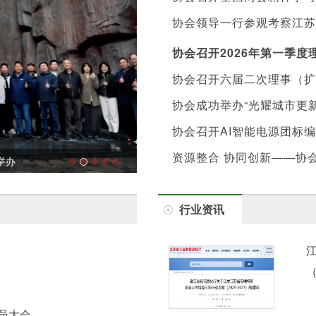
协会领导一行参观考察江苏
协会召开2026年第一季
协会召开六届二次理事（扩
协会成功举办“光耀城市更新
协会召开AI智能电源团标
资源整合 协同创新——协
举办
协会召开全国两会精神学习研讨会
行业资讯
（
员大会